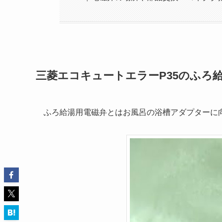
三菱エコキュートエラーP35のふろ
ふろ給湯用電磁弁とはお風呂の浴槽アダプターに向