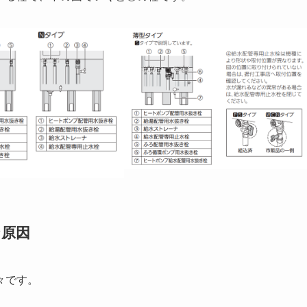
な原因
々です。