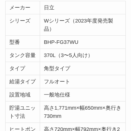
メーカー
日立
シリーズ
Wシリーズ（2023年度発売製
品）
型番
BHP-FG37WU
タンク容量
370L（3〜5人向け）
タイプ
角型タイプ
給湯タイプ
フルオート
設置地域
一般地仕様
貯湯ユニッ
高さ1,771mm×幅650mm×奥行き
ト寸法
730mm
ヒートポン
高さ720mm×幅792mm×奥行き2