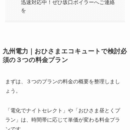
迅速対応中！ぜひ坂口ボイラーへご連絡
を
九州電力｜おひさまエコキュートで検討必
須の３つの料金プラン
まずは、３つのプランの料金の概要を整理しまし
ょう。
「電化でナイトセレクト」や「おひさま昼とくプ
ラン」は、時間帯に応じて単価が変わる料金プラ
ンです。