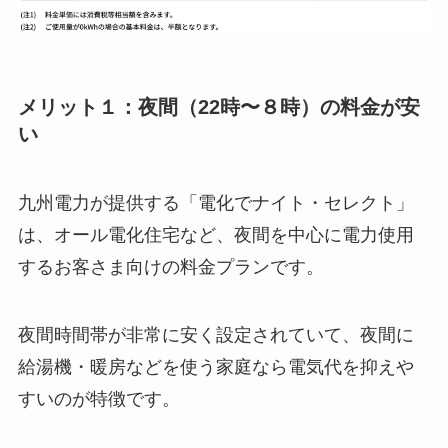
メリット１：夜間（22時〜８時）の料金が安
い
九州電力が提供する「電化でナイト・セレクト」
は、オール電化住宅など、夜間を中心に電力使用
するお客さま向けの料金プランです。
夜間時間帯が非常に安く設定されていて、夜間に
給湯機・暖房などを使う家庭なら電気代を抑えや
すいのが特徴です。