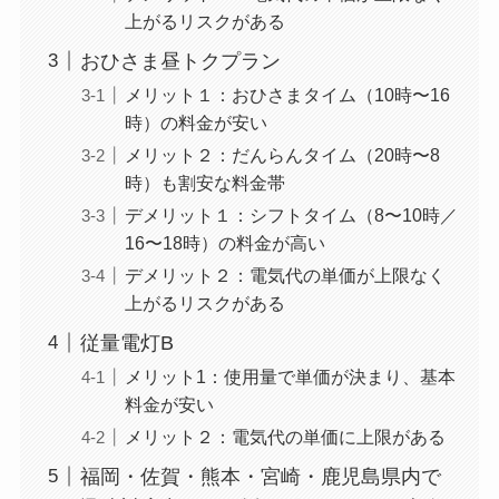
上がるリスクがある
おひさま昼トクプラン
メリット１：おひさまタイム（10時〜16
時）の料金が安い
メリット２：だんらんタイム（20時〜8
時）も割安な料金帯
デメリット１：シフトタイム（8〜10時／
16〜18時）の料金が高い
デメリット２：電気代の単価が上限なく
上がるリスクがある
従量電灯B
メリット1：使用量で単価が決まり、基本
料金が安い
メリット２：電気代の単価に上限がある
福岡・佐賀・熊本・宮崎・鹿児島県内で