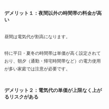
デメリット１：夜間以外の時間帯の料金が高
い
昼間は電気代が割高になります。
特に平日・夏冬の時間帯は単価が高く設定されて
おり、朝夕（通勤・帰宅時間帯など）の電力使用
が多い家庭では注意が必要です。
デメリット２：電気代の単価が上限なく上が
るリスクがある