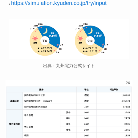
→
https://simulation.kyuden.co.jp/try/input
出典：九州電力公式サイト