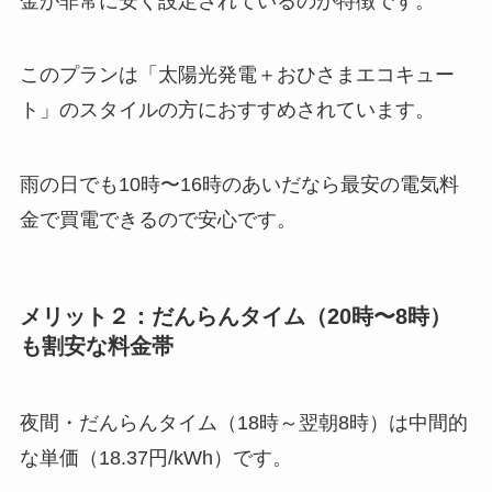
金が非常に安く設定されているのが特徴です。
このプランは「太陽光発電＋おひさまエコキュー
ト」のスタイルの方におすすめされています。
雨の日でも10時〜16時のあいだなら最安の電気料
金で買電できるので安心です。
メリット２：だんらんタイム（20時〜8時）
も割安な料金帯
夜間・だんらんタイム（18時～翌朝8時）は中間的
な単価（18.37円/kWh）です。