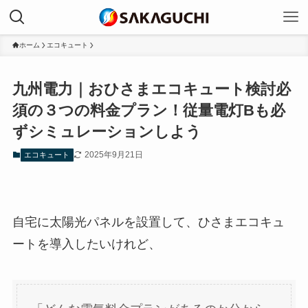
ホーム
エコキュート
九州電力｜おひさまエコキュート検討必
須の３つの料金プラン！従量電灯Bも必
ずシミュレーションしよう
2025年9月21日
エコキュート
自宅に太陽光パネルを設置して、ひさまエコキュ
ートを導入したいけれど、